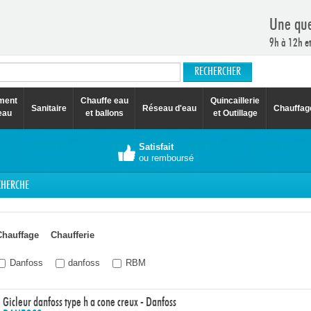
Une que
9h à 12h e
ement
Chauffe eau
Quincaillerie
Sanitaire
Réseau d'eau
Chauffag
eau
et ballons
et Outillage
Satisfait
ou remboursé
CHERCHE
Chauffage
Chaufferie
Danfoss
danfoss
RBM
Gicleur danfoss type h a cone creux - Danfoss