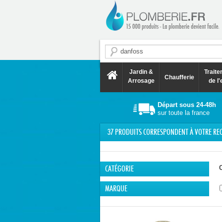
Jardin &
Trait
Chaufferie
Arrosage
de l'
Départ sous 24-48h
sur toute la france
37
PRODUITS CORRESPONDENT À VOTRE RE
CATÉGORIE
MARQUE