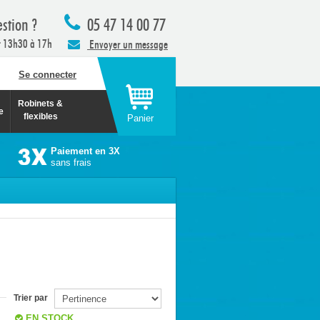
stion ?
05 47 14 00 77
t 13h30 à 17h
Envoyer un message
Se connecter
Robinets &
e
flexibles
Panier
Paiement en 3X
sans frais
Trier par
EN STOCK