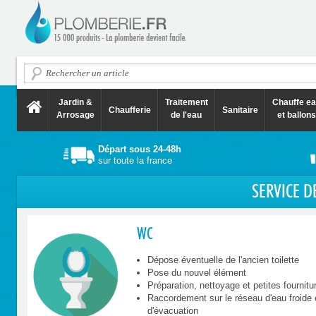
Jardin &
Traitement
Chauffe e
Chaufferie
Sanitaire
Arrosage
de l'eau
et ballons
Départ sous 24-48h
sur toute la france
SERVICE D
WC
Dépose éventuelle de l'ancien toilette
Pose du nouvel élément
Préparation, nettoyage et petites fourniture
Raccordement sur le réseau d'eau froide 
d'évacuation