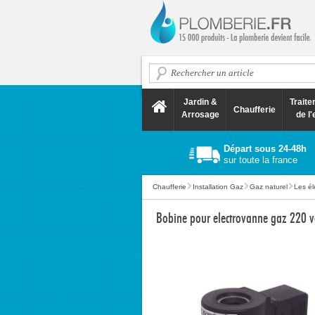
Jardin &
Trait
Chaufferie
Arrosage
de l'
Départ sous 24-48h
sur toute la france
Chaufferie
Installation Gaz
Gaz naturel
Les él
Bobine pour electrovanne gaz 220 v