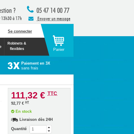
stion ?
05 47 14 00 77
t 13h30 à 17h
Envoyer un message
Se connecter
Robinets &
e
flexibles
Panier
Paiement en 3X
sans frais
111,32 €
TTC
HT
92,77 €
En stock
Livraison dès 24H
Quantité