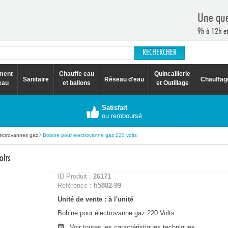
Une que
9h à 12h e
ement
Chauffe eau
Quincaillerie
Sanitaire
Réseau d'eau
Chauffag
eau
et ballons
et Outillage
Satisfait
ou remboursé
ectrovannes gaz
Bobine pour electrovanne gaz 220 volts
olts
ID Produit :
26171
Référence :
h5882-99
Unité de vente : à l'unité
Bobine pour électrovanne gaz 220 Volts
Voir toutes les caractéristiques techniques