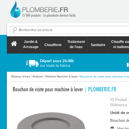
Jardin &
Traitement
Chauffe e
Chaufferie
Sanitaire
Arrosage
de l'eau
et ballons
Départ sous 24-48h
sur toute la france
Réseau d'eau
Robinet
Robinet Machine à laver
Bouchon de visite pour machine à la
Bouchon de visite pour machine à laver
| PLOMBERIE.FR
ID Produit 
Référence 
Unité de ve
Bouchon de
Voir to