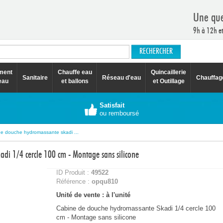
Une que
9h à 12h e
ement
Chauffe eau
Quincaillerie
Sanitaire
Réseau d'eau
Chauffag
eau
et ballons
et Outillage
Satisfait
ou remboursé
e douche hydromassante skadi ...
di 1/4 cercle 100 cm - Montage sans silicone
ID Produit :
49522
Référence :
opqu810
Unité de vente : à l'unité
Cabine de douche hydromassante Skadi 1/4 cercle 100
cm - Montage sans silicone