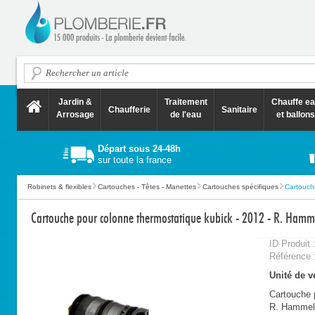
Jardin &
Traitement
Chauffe e
Chaufferie
Sanitaire
Arrosage
de l'eau
et ballons
Départ sous 24-48h
sur toute la france
Robinets & flexibles
Cartouches - Têtes - Manettes
Cartouches spécifiques
Cartouche
Cartouche pour colonne thermostatique kubick - 2012 - R. Ham
ID Produit 
Référence 
Unité de ve
Cartouche 
R. Hammel