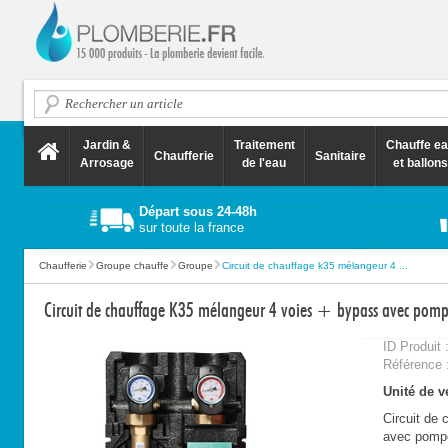
Jardin &
Traitement
Chauffe e
Chaufferie
Sanitaire
Arrosage
de l'eau
et ballons
Départ sous 24-48h
sur toute la france
Chaufferie
Groupe chauffe
Groupe
Circuit de chauffage k35 mélangeur 4 ...
Circuit de chauffage K35 mélangeur 4 voies + bypass avec pompe
ID Produit 
Référence 
Unité de ve
Circuit de
avec pompe