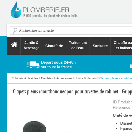
Jardin &
Traitement
Chauffe e
Chaufferie
Sanitaire
Arrosage
de l'eau
et ballons
Départ sous 24-48h
sur toute la france
Robinets & flexibles
Flexibles & Accessoires
Joints & clapets
Clapets pleins caoutcho
Clapets pleins caoutchouc neopan pour cuvettes de robinet - Grip
ID Produit 
Référence 
Unité de ve
Diamè
Epais