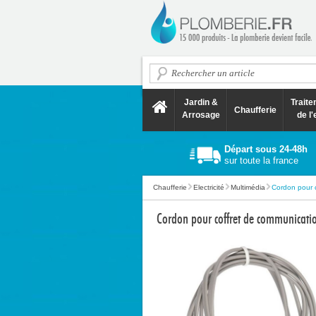
Jardin &
Trait
Chaufferie
Arrosage
de l'
Départ sous 24-48h
sur toute la france
Chaufferie
Electricité
Multimédia
Cordon pour c
Cordon pour coffret de communicat