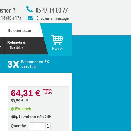
stion ?
05 47 14 00 77
t 13h30 à 17h
Envoyer un message
Se connecter
Robinets &
e
flexibles
Panier
Paiement en 3X
sans frais
64,31 €
TTC
HT
53,59 €
En stock
Livraison dès 24H
Quantité