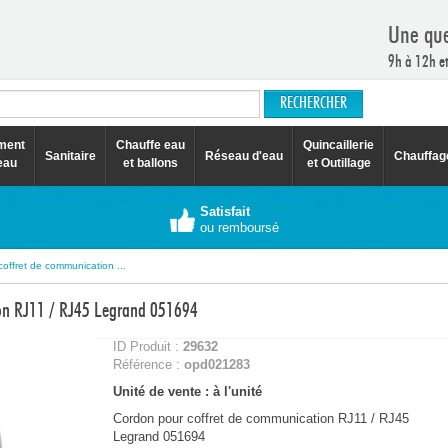
Une que
9h à 12h e
ement
Chauffe eau
Quincaillerie
Sanitaire
Réseau d'eau
Chauffag
eau
et ballons
et Outillage
Satisfait
ou remboursé
offret de communication ...
ion RJ11 / RJ45 Legrand 051694
ID Produit :
29632
Référence :
opd021283
Unité de vente : à l'unité
Cordon pour coffret de communication RJ11 / RJ45
Legrand 051694