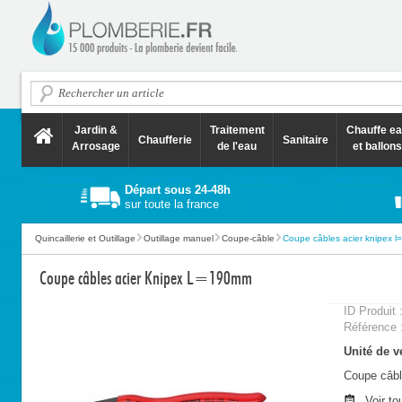
Jardin &
Traitement
Chauffe e
Chaufferie
Sanitaire
Arrosage
de l'eau
et ballons
Départ sous 24-48h
sur toute la france
Quincaillerie et Outillage
Outillage manuel
Coupe-câble
Coupe câbles acier knipex 
Coupe câbles acier Knipex L=190mm
ID Produit 
Référence 
Unité de ve
Coupe câb
Voir to