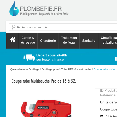
Jardin &
Traitement
Chauffe e
Chaufferie
Sanitaire
Arrosage
de l'eau
et ballons
Départ sous 24-48h
sur toute la france
Quincaillerie et Outillage
Outillage pour
Tube PER & multicouche
Coupe tube multico
Coupe tube Multicouche Pro de 16 à 32.
ID Produit 
Référence 
Unité de ve
Coupe tube
Voir to