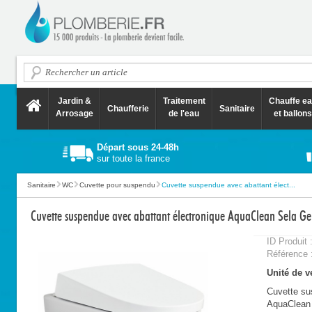
Jardin &
Traitement
Chauffe e
Chaufferie
Sanitaire
Arrosage
de l'eau
et ballons
Départ sous 24-48h
sur toute la france
Sanitaire
WC
Cuvette pour suspendu
Cuvette suspendue avec abattant élect...
Cuvette suspendue avec abattant électronique AquaClean Sela Ge
ID Produit 
Référence 
Unité de ve
Cuvette su
AquaClean