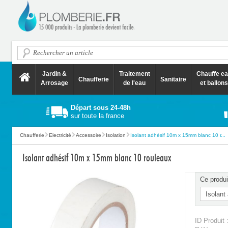
Jardin &
Traitement
Chauffe e
Chaufferie
Sanitaire
Arrosage
de l'eau
et ballons
Départ sous 24-48h
sur toute la france
Chaufferie
Electricité
Accessoire
Isolation
Isolant adhésif 10m x 15mm blanc 10 r...
Isolant adhésif 10m x 15mm blanc 10 rouleaux
Ce produi
ID Produit 