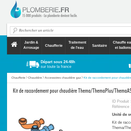
Jardin &
Traitement
Chauffe e
Chaufferie
Sanitaire
Arrosage
de l'eau
et ballons
Départ sous 24-48h
sur toute la france
Chaufferie
Chaudière
Accessoires chaudière gaz
Kit de raccordement pour chaudière
Kit de raccordement pour chaudière Thema/ThemaPlus/ThemaA
ID Produit 
Référence 
Unité de ve
Kit de rac
Thema/Th