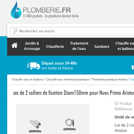
Jardin &
Traitement
Chauffe e
Chaufferie
Sanitaire
Arrosage
de l'eau
et ballons
Départ sous 24-48h
sur toute la france
Chauffe eau et ballons
Chauffe-eau thermodynamique
Thermodynamique Ariston
Sa
sac de 2 colliers de fixation Diam150mm pour Nuos Primo Aristo
ID Produit 
Référence 
Unité de ve
Lot de 2 c
Ariston