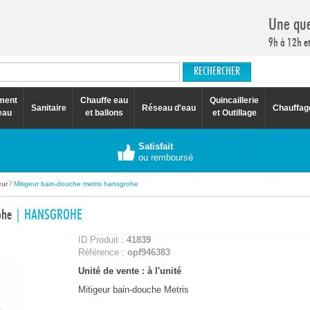
Une que
9h à 12h e
ement
Chauffe eau
Quincaillerie
Sanitaire
Réseau d'eau
Chauffag
eau
et ballons
et Outillage
Satisfait
ou remboursé
eur
Mitigeur bain-douche metris hansgrohe
rohe
| HANSGROHE
ID Produit :
41839
Référence :
opf946383
Unité de vente : à l'unité
Mitigeur bain-douche Metris