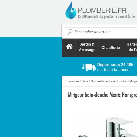
Jardin &
Trait
Chaufferie
Arrosage
de l'
Départ sous 24-48h
sur toute la france
Sanitaire
Bain
Robinetterie bain douche
Mitig
Mitigeur bain-douche Metris Hansg