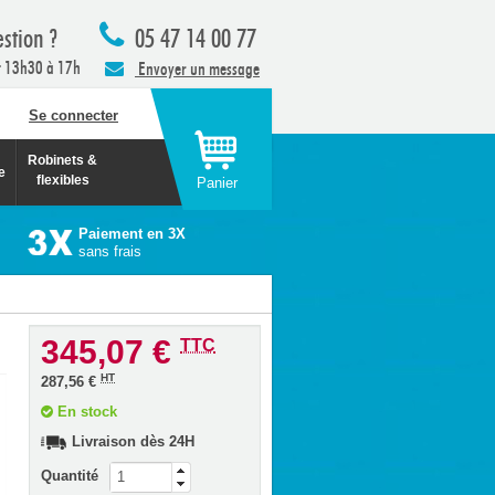
stion ?
05 47 14 00 77
t 13h30 à 17h
Envoyer un message
Se connecter
Robinets &
e
flexibles
Panier
Paiement en 3X
sans frais
345,07 €
TTC
HT
287,56 €
En stock
Livraison dès 24H
Quantité