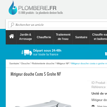
Jardin &
Traitement
Chauffe e
Chaufferie
Sanitaire
Arrosage
de l'eau
et ballons
Départ sous 24-48h
sur toute la france
Sanitaire
Douche
Robinetterie douche
Mitigeur NF
Mitigeur douche costa s grohe n
Mitigeur douche Costa S Grohe NF
ID Produit 
Référence 
Unité de ve
Mitigeur d
Voir to