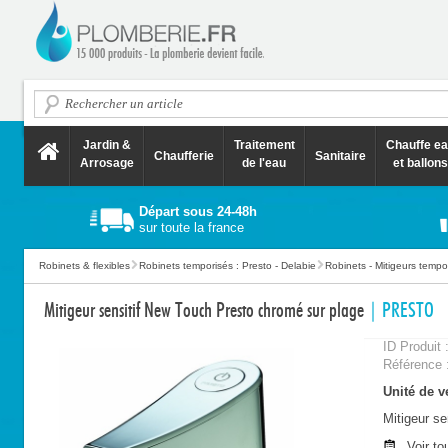
Jardin &
Traitement
Chauffe e
Chaufferie
Sanitaire
Arrosage
de l'eau
et ballons
Départ sous 24-48h
sur toute la france
Robinets & flexibles
Robinets temporisés : Presto - Delabie
Robinets - Mitigeurs tempo
Mitigeur sensitif New Touch Presto chromé sur plage
| PRESTO
ID Produit 
Référence 
Unité de ve
Mitigeur s
Voir to