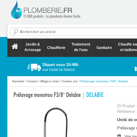
Jardin &
Traitement
Chauffe e
Chaufferie
Sanitaire
Arrosage
de l'eau
et ballons
Départ sous 24-48h
sur toute la france
Sanitaire
Cuisine
Mitigeur évier
Cuisine pro
Prélavage monotrou f3/8'' delabie
Prélavage monotrou F3/8'' Delabie
| DELABIE
ID Produit 
Référence 
Unité de ve
Prélavage 
Voir to