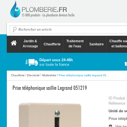
Jardin &
Traitement
Chauffe e
Chaufferie
Sanitaire
Arrosage
de l'eau
et ballons
Départ sous 24-48h
sur toute la france
Chaufferie
Electricité
Multimédia
Prise téléphonique saillie legrand 05...
Prise téléphonique saillie Legrand 051219
ID Produit 
Référence 
Unité de ve
Prise télép
Voir to