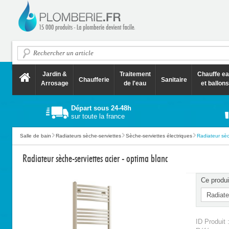
Jardin &
Traitement
Chauffe e
Chaufferie
Sanitaire
Arrosage
de l'eau
et ballons
Départ sous 24-48h
sur toute la france
Salle de bain
Radiateurs sèche-serviettes
Sèche-serviettes électriques
Radiateur sèch
Radiateur sèche-serviettes acier - optima blanc
Ce produi
ID Produit 