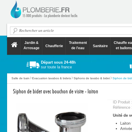
Jardin &
Traitement
Chauffe e
Chaufferie
Sanitaire
Arrosage
de l'eau
et ballons
Départ sous 24-48h
sur toute la france
Salle de bain
Evacuation lavabos & bidets
Siphons de lavabo & bidet
Siphon de bide
Siphon de bidet avec bouchon de visite - laiton
ID Produit 
Référence 
Unité de ve
Laiton 
Arrivée