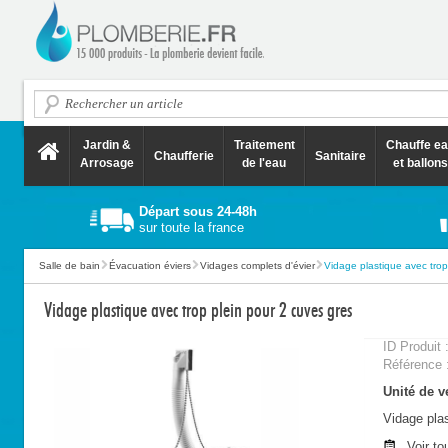
Jardin &
Traitement
Chauffe e
Chaufferie
Sanitaire
Arrosage
de l'eau
et ballons
Départ sous 24-48h
sur toute la france
Salle de bain
Évacuation éviers
Vidages complets d'évier
Vidage plastique avec trop 
Vidage plastique avec trop plein pour 2 cuves gres
ID Produit 
Référence 
Unité de ve
Vidage plas
Voir to