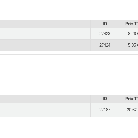
ID
Prix T
27423
8,26 
27424
5,05 
ID
Prix T
27187
20,62