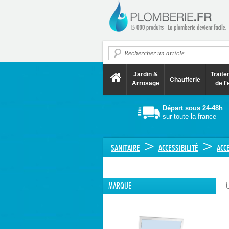
Jardin &
Trait
Chaufferie
Arrosage
de l'
Départ sous 24-48h
sur toute la france
>
>
SANITAIRE
ACCESSIBILITÉ
ACC
MARQUE