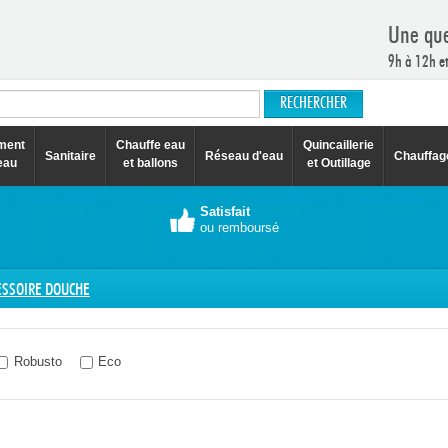
Une que
9h à 12h e
ement
Chauffe eau
Quincaillerie
Sanitaire
Réseau d'eau
Chauffag
eau
et ballons
et Outillage
Satisfait
ou remboursé
ESSOIRE DOUCHE
Robusto
Eco