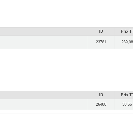
ID
Prix T
23781
269,98
ID
Prix T
26480
38,56