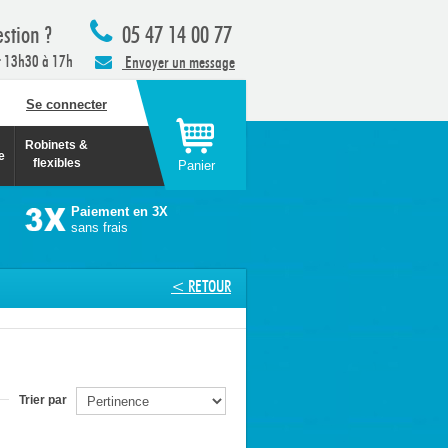
stion ?
05 47 14 00 77
t 13h30 à 17h
Envoyer un message
Se connecter
Robinets &
e
flexibles
Panier
Paiement en 3X
sans frais
< RETOUR
Trier par