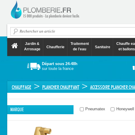
Jardin &
Traitement
Chauffe e
Chaufferie
Sanitaire
Arrosage
de l'eau
et ballons
Départ sous 24-48h
sur toute la france
>
>
CHAUFFAGE
PLANCHER CHAUFFANT
ACCESSOIRE PLANCHER CH
Pneumatex
Honeywell
MARQUE