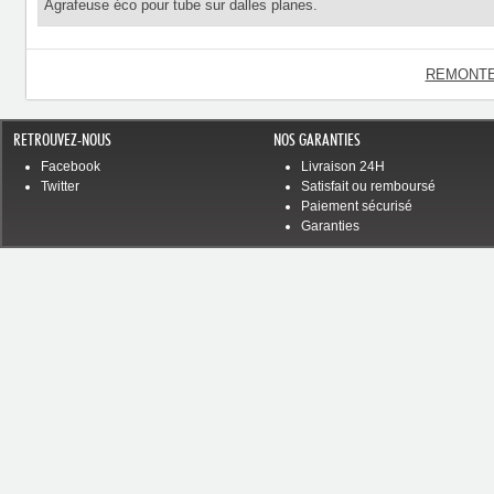
Agrafeuse éco pour tube sur dalles planes.
REMONTE
RETROUVEZ-NOUS
NOS GARANTIES
Facebook
Livraison 24H
Twitter
Satisfait ou remboursé
Paiement sécurisé
Garanties