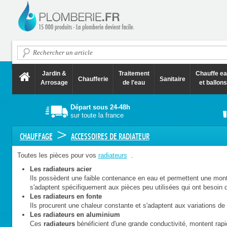
Jardin &
Traitement
Chauffe e
Chaufferie
Sanitaire
Arrosage
de l'eau
et ballons
Départ sous 24-48h
sur toute la france
>
CHAUFFAGE
ACCESSOIRES DE RADIATEUR
Toutes les pièces pour vos
radiateurs
.
Les radiateurs acier
Ils possèdent une faible contenance en eau et permettent une monté
s'adaptent spécifiquement aux pièces peu utilisées qui ont besoin 
Les radiateurs en fonte
Ils procurent une chaleur constante et s'adaptent aux variations de
Les radiateurs en aluminium
Ces
radiateurs
bénéficient d'une grande conductivité, montent rapi