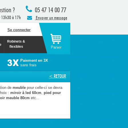
stion ?
05 47 14 00 77
t 13h30 à 17h
Envoyer un message
Se connecter
Robinets &
e
flexibles
Panier
Paiement en 3X
sans frais
< RETOUR
ation de
meuble
pour celle-ci se devra
choix :
miroir à led 60cm
,
pied pour
roir meuble 80cm
etc...