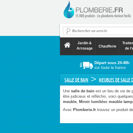
Jardin &
Trait
Chaufferie
Arrosage
de l'
Départ sous 24-48h
sur toute la france
>
SALLE DE BAIN
MEUBLES DE SALLE D
Une
salle de bain
est un lieu de vie de 
être judicieux et réfléchis, voici quelqu
meuble
,
Miroir lumibloc meuble tam
Avec
Plomberie.fr
trouvez un produit de 