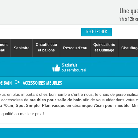
Une que
9h à 12h e
ement
Chauffe eau
Quincaillerie
Sanitaire
Réseau d'eau
Chauffag
eau
et ballons
et Outillage
Satisfait
ou remboursé
>
E BAIN
ACCESSOIRES MEUBLES
plus en plus important chez bon nombre d'entre nous, le choix de personnalis
es accessoires de
meubles pour salle de bain
afin de vous aider dans votre 
pa 70cm
,
Spot Simple
,
Plan vasque en céramique 75cm pour meuble
,
Mi
qualité au meilleur prix !