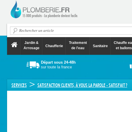
Jardin &
Traitement
Chauffe e
Chaufferie
Sanitaire
Arrosage
de l'eau
et ballons
Départ sous 24-48h
sur toute la france
>
SERVICES
SATISFACTION CLIENTS, À VOUS LA PAROLE - SATISFAIT ?