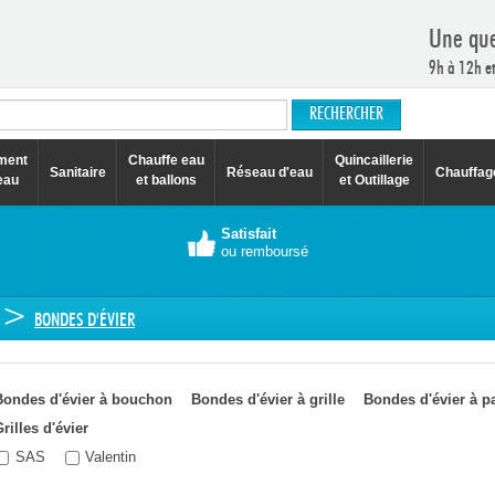
Une que
9h à 12h e
ement
Chauffe eau
Quincaillerie
Sanitaire
Réseau d'eau
Chauffag
eau
et ballons
et Outillage
Satisfait
ou remboursé
>
BONDES D'ÉVIER
Bondes d'évier à bouchon
Bondes d'évier à grille
Bondes d'évier à p
rilles d'évier
SAS
Valentin