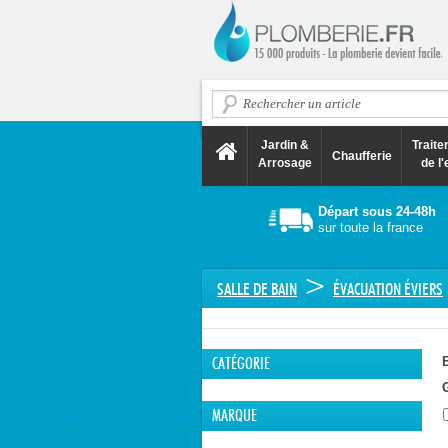
Jardin &
Trait
Chaufferie
Arrosage
de l'
Départ sous 24-48h
sur toute la france
>
SALLE DE BAIN
ÉVACUATION ÉVIERS
CATÉGORIE
G
MARQUE