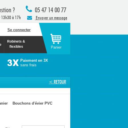
stion ?
05 47 14 00 77
t 13h30 à 17h
Envoyer un message
Se connecter
Robinets &
e
flexibles
Panier
Paiement en 3X
sans frais
< RETOUR
anier
Bouchons d'évier PVC