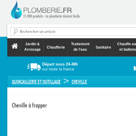
Jardin &
Traitement
Chauffe e
Chaufferie
Sanitaire
Arrosage
de l'eau
et ballons
Départ sous 24-48h
sur toute la france
>
QUINCAILLERIE ET OUTILLAGE
CHEVILLE
Cheville à frapper