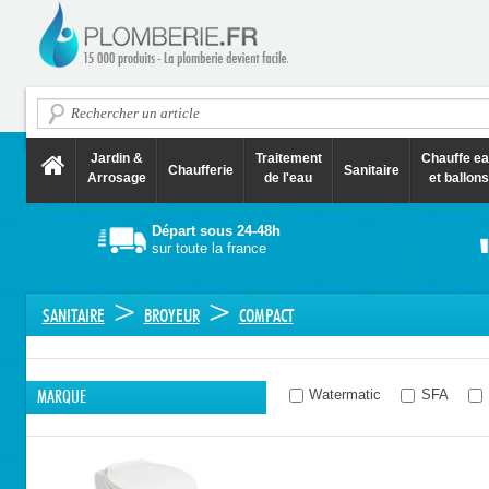
Jardin &
Traitement
Chauffe e
Chaufferie
Sanitaire
Arrosage
de l'eau
et ballons
Départ sous 24-48h
sur toute la france
>
>
SANITAIRE
BROYEUR
COMPACT
Watermatic
SFA
MARQUE