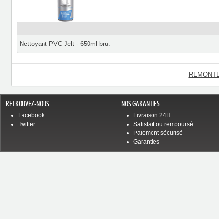
Nettoyant PVC Jelt - 650ml brut
REMONTE
RETROUVEZ-NOUS
NOS GARANTIES
Facebook
Livraison 24H
Twitter
Satisfait ou remboursé
Paiement sécurisé
Garanties