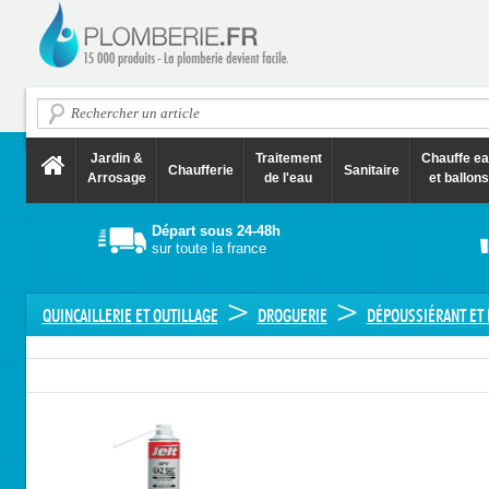
Jardin &
Traitement
Chauffe e
Chaufferie
Sanitaire
Arrosage
de l'eau
et ballons
Départ sous 24-48h
sur toute la france
>
>
QUINCAILLERIE ET OUTILLAGE
DROGUERIE
DÉPOUSSIÉRANT ET