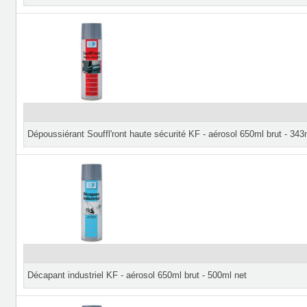
Dépoussiérant Souffl'ront haute sécurité KF - aérosol 650ml brut - 343
Décapant industriel KF - aérosol 650ml brut - 500ml net