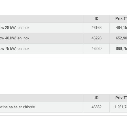
ID
Prix T
low 28 kW, en inox
46168
464,15
low 40 kW, en inox
46228
652,90
low 75 kW, en inox
46289
869,75
ID
Prix T
cine salée et chlorée
46352
1 261,7