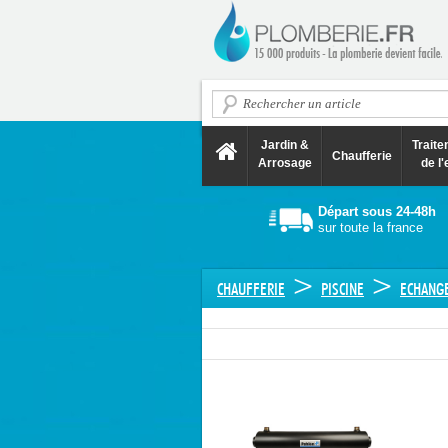
Jardin &
Trait
Chaufferie
Arrosage
de l'
Départ sous 24-48h
sur toute la france
>
>
CHAUFFERIE
PISCINE
ECHANGE