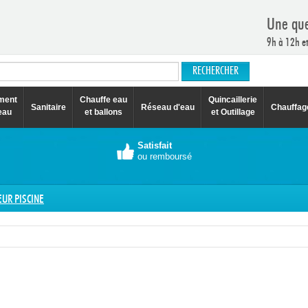
Une que
9h à 12h e
ement
Chauffe eau
Quincaillerie
Sanitaire
Réseau d'eau
Chauffag
eau
et ballons
et Outillage
Satisfait
ou remboursé
UR PISCINE