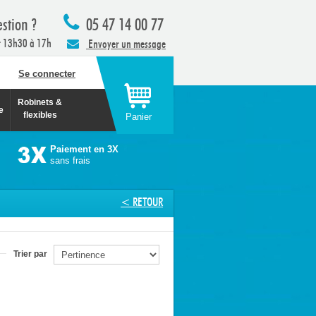
stion ?
05 47 14 00 77
t 13h30 à 17h
Envoyer un message
Se connecter
Robinets &
e
flexibles
Panier
Paiement en 3X
sans frais
< RETOUR
Trier par