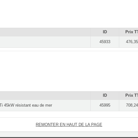
ID
Prix T
45933
476,35
ID
Prix T
Ti 45kW résistant eau de mer
45995
708,24
REMONTER EN HAUT DE LA PAGE