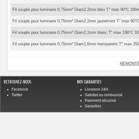
Fil souple pour luminaire 0,75mm² Diam2,2mm bleu T° max 90°C 100m
Fil souple pour luminaire 0,75mm² Diam2,2mm jaune/vert T° max 90°
Fil souple pour luminaire 0,75mm² Diam2,2mm blanc T° max 180°C 1
Fil souple pour luminaire 0,75mm² Diam1,6mm transparent T° max 25
REMONTE
RETROUVEZ-NOUS
NOS GARANTIES
Facebook
Livraison 24H
Twitter
Satisfait ou remboursé
Paiement sécurisé
Garanties