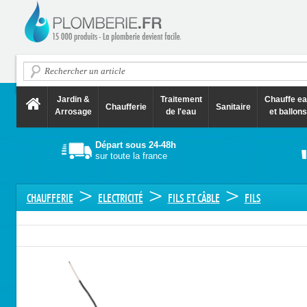
Jardin &
Traitement
Chauffe e
Chaufferie
Sanitaire
Arrosage
de l'eau
et ballons
Départ sous 24-48h
sur toute la france
>
>
>
CHAUFFERIE
ELECTRICITÉ
FILS ET CÂBLE
FILS