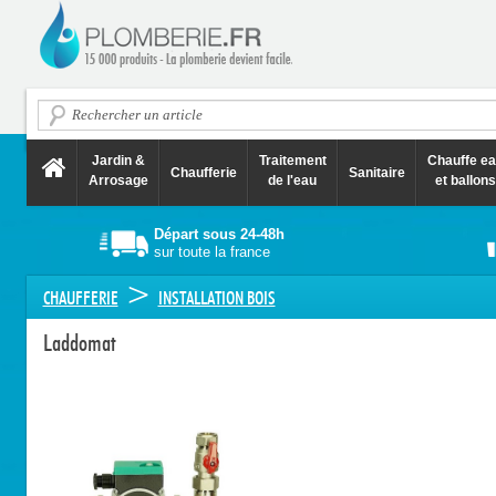
Jardin &
Traitement
Chauffe e
Chaufferie
Sanitaire
Arrosage
de l'eau
et ballons
Départ sous 24-48h
sur toute la france
>
CHAUFFERIE
INSTALLATION BOIS
Laddomat