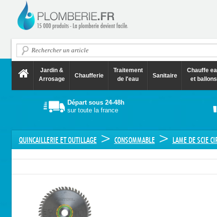
Jardin &
Traitement
Chauffe e
Chaufferie
Sanitaire
Arrosage
de l'eau
et ballons
Départ sous 24-48h
sur toute la france
>
>
QUINCAILLERIE ET OUTILLAGE
CONSOMMABLE
LAME DE SCIE CI