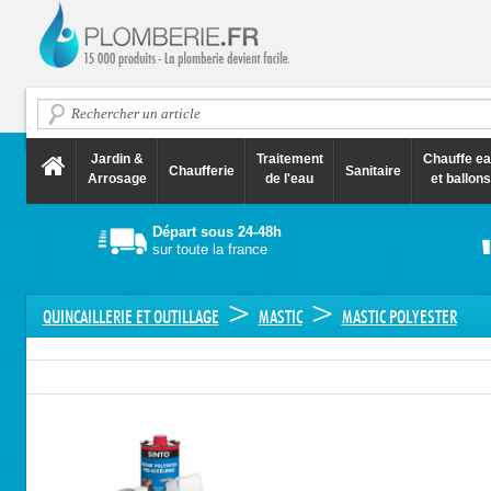
Jardin &
Traitement
Chauffe e
Chaufferie
Sanitaire
Arrosage
de l'eau
et ballons
Départ sous 24-48h
sur toute la france
>
>
QUINCAILLERIE ET OUTILLAGE
MASTIC
MASTIC POLYESTER