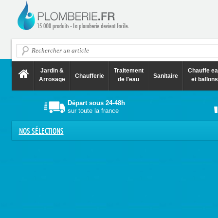
Jardin &
Traitement
Chauffe e
Chaufferie
Sanitaire
Arrosage
de l'eau
et ballons
Départ sous 24-48h
sur toute la france
NOS SÉLECTIONS