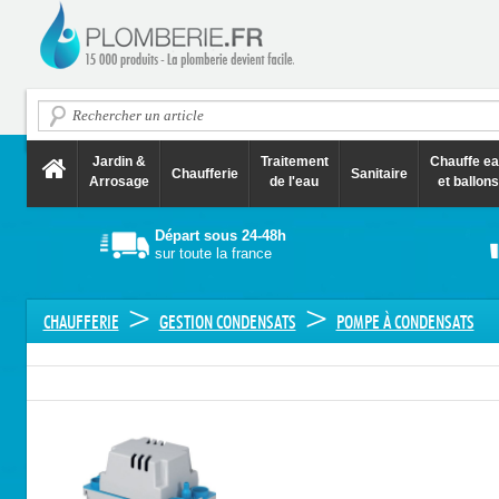
Jardin &
Traitement
Chauffe e
Chaufferie
Sanitaire
Arrosage
de l'eau
et ballons
Départ sous 24-48h
sur toute la france
>
>
CHAUFFERIE
GESTION CONDENSATS
POMPE À CONDENSATS