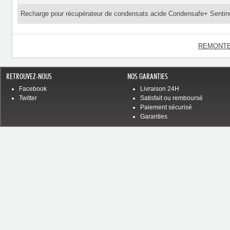
Recharge pour récupérateur de condensats acide Condensafe+ Sentin
REMONTE
RETROUVEZ-NOUS
NOS GARANTIES
Facebook
Livraison 24H
Twitter
Satisfait ou remboursé
Paiement sécurisé
Garanties