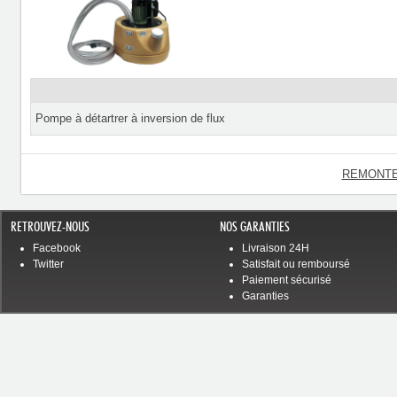
Pompe à détartrer à inversion de flux
REMONTE
RETROUVEZ-NOUS
NOS GARANTIES
Facebook
Livraison 24H
Twitter
Satisfait ou remboursé
Paiement sécurisé
Garanties