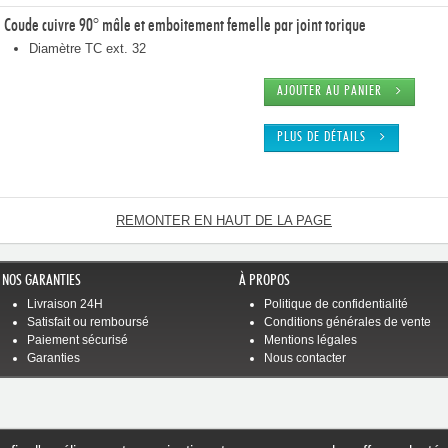
Coude cuivre 90° mâle et emboitement femelle par joint torique
Diamètre TC ext. 32
AJOUTER AU PANIER
PLUS DE DÉTAILS
REMONTER EN HAUT DE LA PAGE
NOS GARANTIES
À PROPOS
Livraison 24H
Politique de confidentialité
Satisfait ou remboursé
Conditions générales de vente
Paiement sécurisé
Mentions légales
Garanties
Nous contacter
Nous envoyer un messag