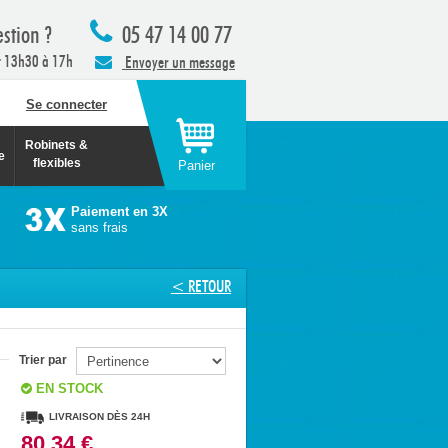
stion ?
05 47 14 00 77
t 13h30 à 17h
Envoyer un message
Se connecter
Robinets &
e
flexibles
Panier
Paiement en 3X
sans frais
< RETOUR
Trier par
EN STOCK
LIVRAISON DÈS 24H
80,34 €