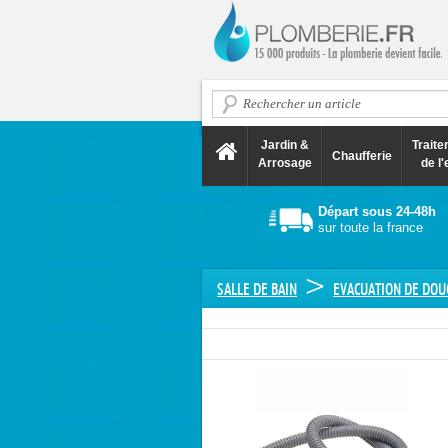
Jardin &
Trait
Chaufferie
Arrosage
de l'
Départ sous 24-48h
sur toute la france
>
SALLE DE BAIN
EVACUATION DE DOU