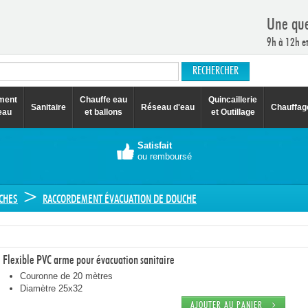
Une que
9h à 12h e
ement
Chauffe eau
Quincaillerie
Sanitaire
Réseau d'eau
Chauffag
eau
et ballons
et Outillage
Satisfait
ou remboursé
>
CHES
RACCORDEMENT ÉVACUATION DE DOUCHE
Flexible PVC arme pour évacuation sanitaire
Couronne de 20 mètres
Diamètre 25x32
AJOUTER AU PANIER