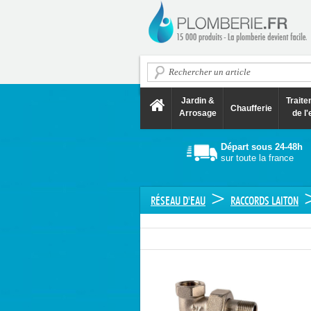
Jardin &
Trait
Chaufferie
Arrosage
de l'
Départ sous 24-48h
sur toute la france
>
RÉSEAU D'EAU
RACCORDS LAITON