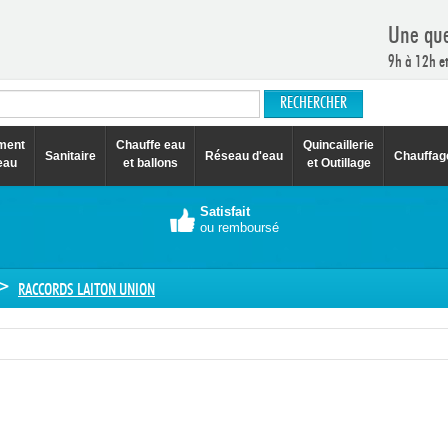
Une que
9h à 12h e
ement
Chauffe eau
Quincaillerie
Sanitaire
Réseau d'eau
Chauffag
eau
et ballons
et Outillage
Satisfait
ou remboursé
>
RACCORDS LAITON UNION