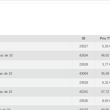
ID
Prix T
23527
5,33 
sac de 10
42634
48,02
23528
3,77 
sac de 10
43004
35,58
23529
6,32 
sac de 10
42241
57,72
23530
8,93 
ac de 10
43173
93,56