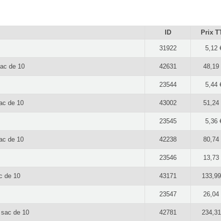
ID
Prix T
31922
5,12 
sac de 10
42631
48,19
23544
5,44 
ac de 10
43002
51,24
23545
5,36 
ac de 10
42238
80,74
23546
13,73
c de 10
43171
133,99
23547
26,04
 sac de 10
42781
234,31