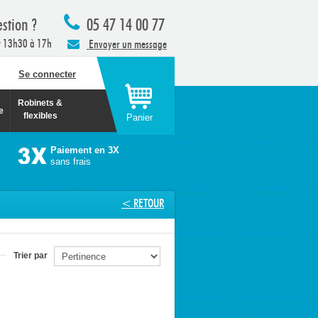
stion ?
05 47 14 00 77
t 13h30 à 17h
Envoyer un message
Se connecter
Robinets &
e
flexibles
Panier
Paiement en 3X
sans frais
< RETOUR
Trier par