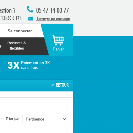
stion ?
05 47 14 00 77
t 13h30 à 17h
Envoyer un message
Se connecter
Robinets &
e
flexibles
Panier
Paiement en 3X
sans frais
< RETOUR
Trier par