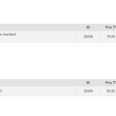
ID
Prix T
me standard
28248
78,00
ID
Prix T
/2
33436
56,92