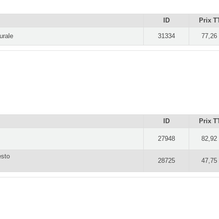
ID
Prix T
urale
31334
77,26
ID
Prix T
27948
82,92
esto
28725
47,75