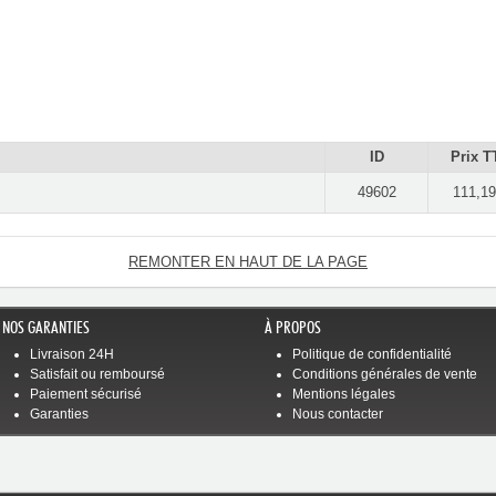
ID
Prix T
49602
111,19
REMONTER EN HAUT DE LA PAGE
NOS GARANTIES
À PROPOS
Livraison 24H
Politique de confidentialité
Satisfait ou remboursé
Conditions générales de vente
Paiement sécurisé
Mentions légales
Garanties
Nous contacter