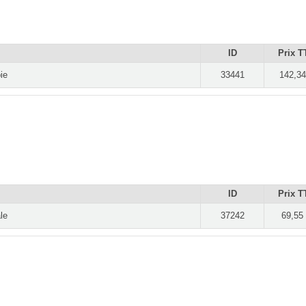
ID
Prix T
ie
33441
142,34
ID
Prix T
le
37242
69,55