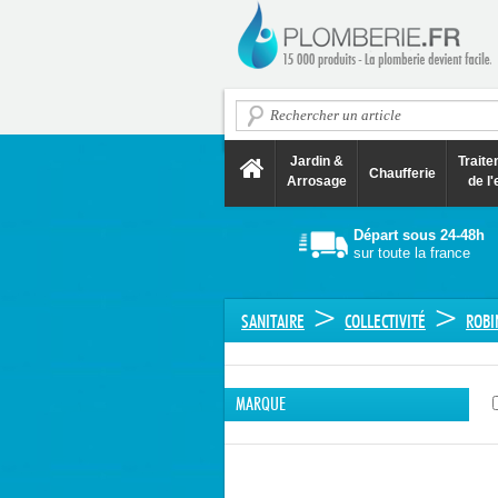
Jardin &
Trait
Chaufferie
Arrosage
de l'
Départ sous 24-48h
sur toute la france
>
>
SANITAIRE
COLLECTIVITÉ
ROBI
MARQUE