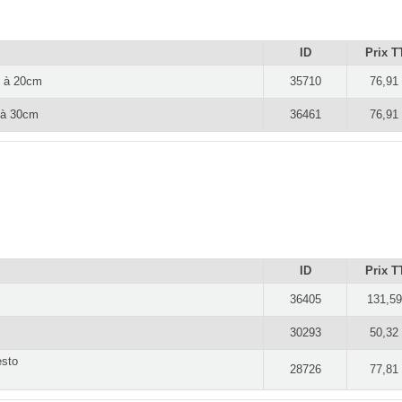
ID
Prix T
5 à 20cm
35710
76,91
 à 30cm
36461
76,91
ID
Prix T
36405
131,59
30293
50,32
esto
28726
77,81