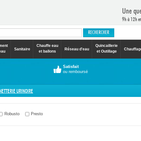
Une que
9h à 12h e
ement
Chauffe eau
Quincaillerie
Sanitaire
Réseau d'eau
Chauffag
eau
et ballons
et Outillage
Satisfait
ou remboursé
NETTERIE URINOIRE
Robusto
Presto