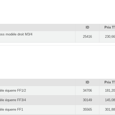
ID
Prix T
foss modèle droit M3/4
25416
230,66
ID
Prix T
dèle équerre FF1/2
34706
181,20
dèle équerre FF3/4
30149
145,08
dèle équerre FF1
35565
301,88