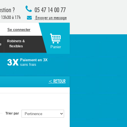
stion ?
05 47 14 00 77
t 13h30 à 17h
Envoyer un message
Se connecter
Robinets &
e
flexibles
Panier
Paiement en 3X
sans frais
< RETOUR
Trier par