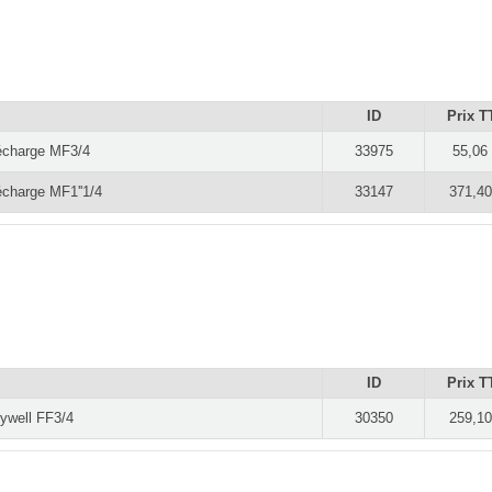
ID
Prix T
décharge MF3/4
33975
55,06
écharge MF1''1/4
33147
371,40
ID
Prix T
eywell FF3/4
30350
259,10