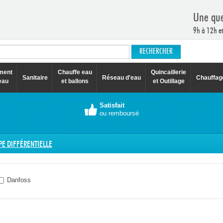
Une que
9h à 12h e
ement
Chauffe eau
Quincaillerie
Sanitaire
Réseau d'eau
Chauffag
eau
et ballons
et Outillage
Satisfait
ou remboursé
E DIFFÉRENTIELLE
Danfoss