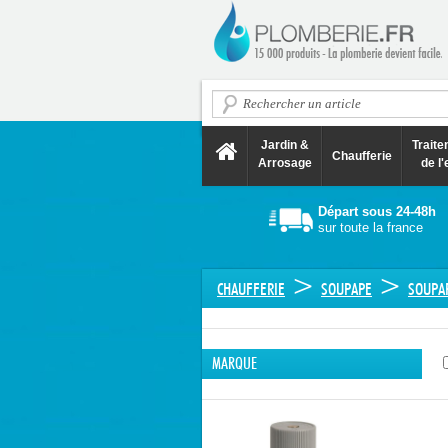
Jardin &
Trait
Chaufferie
Arrosage
de l'
Départ sous 24-48h
sur toute la france
>
>
CHAUFFERIE
SOUPAPE
SOUPAP
MARQUE