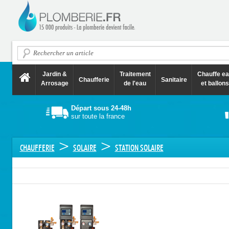
Jardin &
Traitement
Chauffe e
Chaufferie
Sanitaire
Arrosage
de l'eau
et ballons
Départ sous 24-48h
sur toute la france
>
>
CHAUFFERIE
SOLAIRE
STATION SOLAIRE