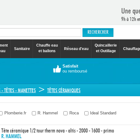
Une que
9h à 12h e
ement
Chauffe eau
Quincaillerie
Sanitaire
Réseau d'eau
Chauffag
eau
et ballons
et Outillage
Satisfait
ou remboursé
>
 - TÊTES - MANETTES
TÊTES CÉRAMIQUES
Plomberie.fr
R. Hammel
Roca
Ideal Standard
Tête céramique 1/2 tour therm nova - altis - 2000 - 1600 - primo
R. HAMMEL