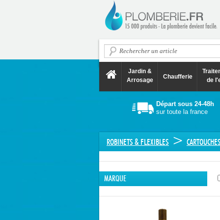
Jardin &
Trait
Chaufferie
Arrosage
de l'
Départ sous 24-48h
sur toute la france
>
ROBINETS & FLEXIBLES
CARTOUCHES
MARQUE