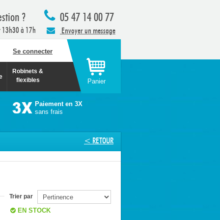
stion ?
05 47 14 00 77
t 13h30 à 17h
Envoyer un message
Se connecter
Robinets &
e
flexibles
Panier
Paiement en 3X
sans frais
< RETOUR
Trier par
EN STOCK