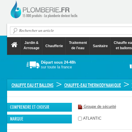
Jardin &
Traitement
Chauffe e
Chaufferie
Sanitaire
Arrosage
de l'eau
et ballons
Départ sous 24-48h
sur toute la france
>
>
CHAUFFE EAU ET BALLONS
CHAUFFE-EAU THERMODYNAMIQUE
Groupe de sécurité
COMPRENDRE ET CHOISIR
ATLANTIC
MARQUE