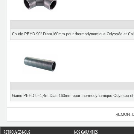
Coude PEHD 90° Diam160mm pour thermodynamique Odyssée et Cal
Gaine PEHD L=1,4m Diam160mm pour thermodynamique Odyssée et
REMONTE
RETROUVEZ-NOUS
NOS GARANTIES