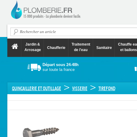
Jardin &
Traitement
Chauffe e
Chaufferie
Sanitaire
Arrosage
de l'eau
et ballons
Départ sous 24-48h
sur toute la france
>
>
QUINCAILLERIE ET OUTILLAGE
VISSERIE
TIREFOND