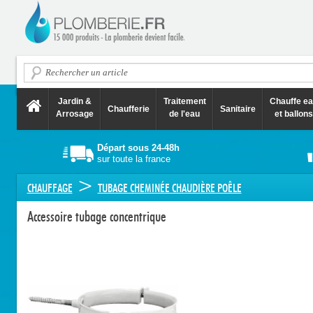
Jardin &
Traitement
Chauffe e
Chaufferie
Sanitaire
Arrosage
de l'eau
et ballons
Départ sous 24-48h
sur toute la france
>
CHAUFFAGE
TUBAGE CHEMINÉE CHAUDIÈRE POÊLE
Accessoire tubage concentrique