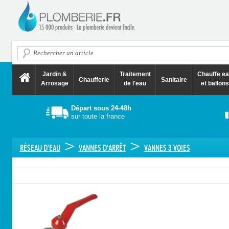
Jardin &
Traitement
Chauffe e
Chaufferie
Sanitaire
Arrosage
de l'eau
et ballons
Départ sous 24-48h
sur toute la france
>
>
RÉSEAU D'EAU
VANNES D'ARRÊT
VANNES 3 VOIES